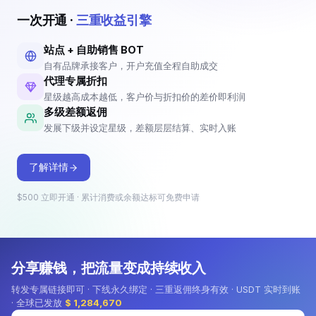
账号数
余额不足
欠费
账号数
余额不足
欠费
1
0
0
2
1
1
一次开通 ·
三重收益引擎
站点 + 自助销售 BOT
自有品牌承接客户，开户充值全程自助成交
招商合作
代理专属折扣
星级越高成本越低，客户价与折扣价的差价即利润
成为代理，赚取佣金
多级差额返佣
查看详情
开通即享代理专属折扣，创建自己
发展下级并设定星级，差额层层结算、实时入账
的站点与推广 BOT 发展客户；客
户注册自动归属到你，充值差额自
动成为你的佣金。
了解详情
$500 立即开通 · 累计消费或余额达标可免费申请
分享赚钱，把流量变成持续收入
转发专属链接即可 · 下线永久绑定 · 三重返佣终身有效 · USDT 实时到账
· 全球已发放
$ 1,284,670