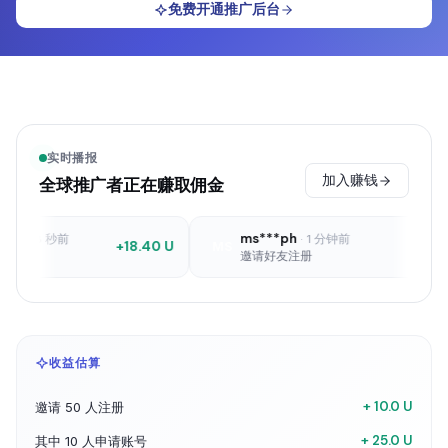
免费开通推广后台
实时播报
加入赚钱
全球推广者正在赚取佣金
ms***ph
48 秒前
·
1 分钟前
+18.40 U
+1 U
MS
佣
邀请好友注册
收益估算
+ 10.0 U
邀请 50 人注册
+ 25.0 U
其中 10 人申请账号