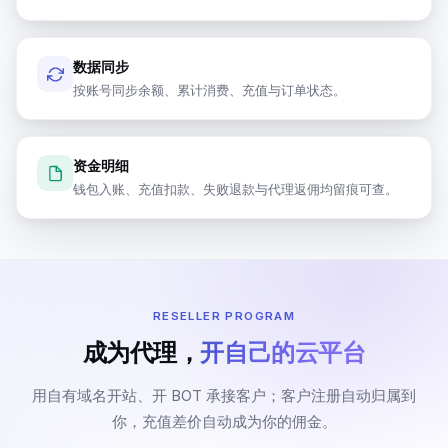
数据同步
云账号概览
按账号同步余额、累计消费、充值与订单状态。
本月充值
本月订单
$1,700
41
单
资金明细
钱包入账、充值扣款、失败退款与代理返佣均留痕可查。
阿里
腾讯
申请
申请
账号
账号
云
云
账号数
余额不足
欠费
账号数
余额不足
欠费
3
RESELLER PROGRAM
1
0
2
0
0
成为代理，
开自己的云平台
谷歌
申请
申请
AWS
用自有域名开站、开 BOT 承接客户；客户注册自动归属到
账号
账号
云
你，充值差价自动成为你的佣金。