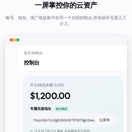
一屏掌控你的云资产
账号、钱包、推广收益集中在同一个自助控制台,所有操作无需人工
介入。
首页
/
控制台
控制台
平台钱包余额 (USD)
$
1,200.00
专属充值地址
独立绑定
复制
TKxjvhSjnTzzXgBzGDUWTfCW7QghSwwwww
仅支持 TRC20 网络,其他网络无法找回